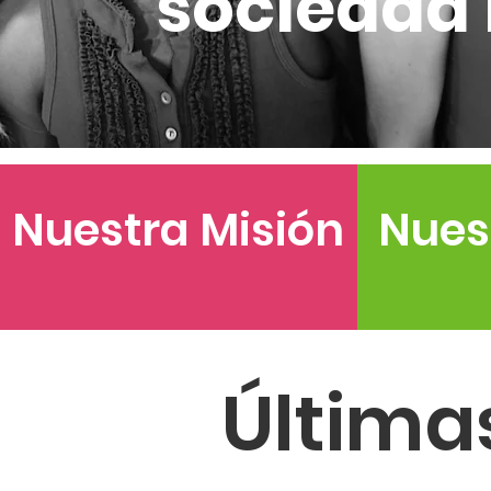
sociedad 
Nuestra Misión
Nues
Última