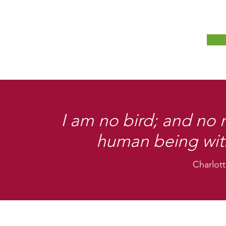
I am no bird; and no 
human being wit
Charlott